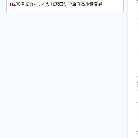
京津冀协同，推动张家口研学旅游高质量发展
海南省贸促会组织经贸代表团赴美开展系列经贸交流活
动