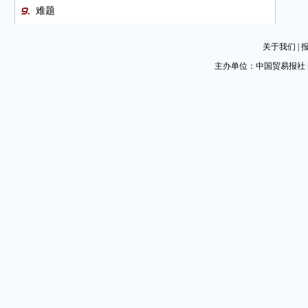
难题
链博盛会 商法筑桥
关于我们
|
中外企业家：年年要来链博会！
主办单位：中国贸易报社 
第四届链博会参展单位与4.3万家上中下游企业建立联
系