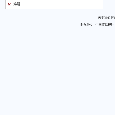
难题
链博盛会 商法筑桥
关于我们
|
中外企业家：年年要来链博会！
主办单位：中国贸易报社 
第四届链博会参展单位与4.3万家上中下游企业建立联
系