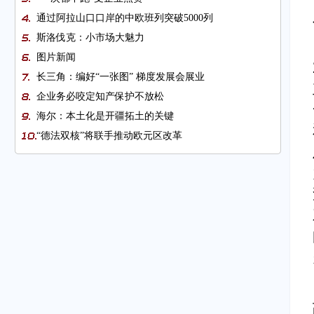
通过阿拉山口口岸的中欧班列突破5000列
斯洛伐克：小市场大魅力
图片新闻
长三角：编好“一张图” 梯度发展会展业
企业务必咬定知产保护不放松
海尔：本土化是开疆拓土的关键
“德法双核”将联手推动欧元区改革
姜增伟会见巴拿马工商部部长
广西贸促会⇌德国工商大会
软件业助力中企对标国际报关服务
CFIUS放行 中国泛海收购美国Genworth