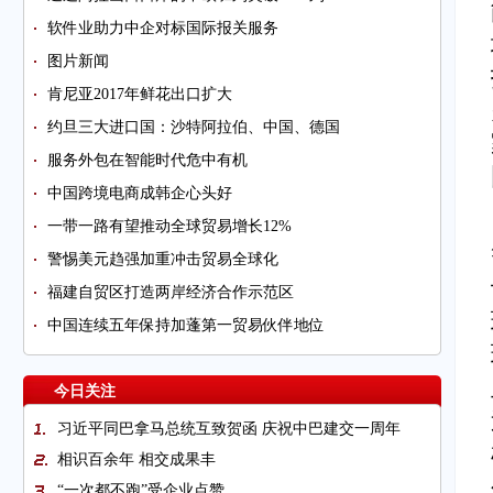
软件业助力中企对标国际报关服务
图片新闻
肯尼亚2017年鲜花出口扩大
约旦三大进口国：沙特阿拉伯、中国、德国
服务外包在智能时代危中有机
中国跨境电商成韩企心头好
一带一路有望推动全球贸易增长12%
警惕美元趋强加重冲击贸易全球化
福建自贸区打造两岸经济合作示范区
中国连续五年保持加蓬第一贸易伙伴地位
今日关注
习近平同巴拿马总统互致贺函 庆祝中巴建交一周年
相识百余年 相交成果丰
“一次都不跑”受企业点赞